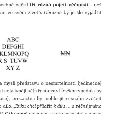
šechně načrtl
tři různá pojetí věčnosti
– než
vám ve svém životě.
Obrazně
by je šlo vyjádřit
mysli představu o nesmrtelnosti (jedinečné)
asi nejvlivněji učí křesťanství (ovšem spadala by
ace), prozaičtěji by mohlo jít o snahu zvěčnit
 dílo.
„Ruku chci přiložit k dílu … a věčné jméno
lá
Gilgameš
nejednou a toto poselství v eposu