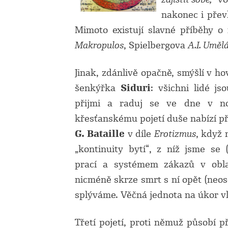
nakonec i přev
Mimoto existují slavné příběhy 
Makropulos
, Spielbergova
A.I. Uměl
Jinak, zdánlivě opačně, smýšlí v h
šenkýřka
Siduri
: všichni lidé js
přijmi a raduj se ve dne v n
křesťanskému pojetí duše nabízí př
G. Bataille
v díle
Erotizmus
, když 
„kontinuity bytí“, z níž jsme se (
prací a systémem zákazů v obla
nicméně skrze smrt s ní opět (neos
splýváme. Věčná jednota na úkor vl
Třetí pojetí, proti němuž působí 