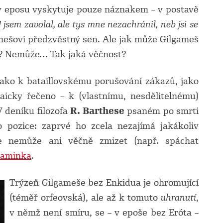
 v eposu vyskytuje pouze náznakem – v postavě
 jsem zavolal, ale tys mne nezachránil, neb jsi se
mešovi předzvěstný sen. Ale jak může Gilgameš
t‘? Nemůže… Tak jaká věčnost?
jako k bataillovskému porušování zákazů, jako
laicky řečeno – k (vlastnímu, nesdělitelnému)
V deníku filozofa
R. Barthese
psaném po smrti
o pozice: zaprvé ho zcela nezajímá jakákoliv
ale nemůže ani věčně zmizet (např. spáchat
aminka
.
Trýzeň Gilgameše bez Enkidua je ohromující
(téměř orfeovská), ale až k tomuto
uhranutí
,
v němž není smíru, se – v epoše bez Eróta –