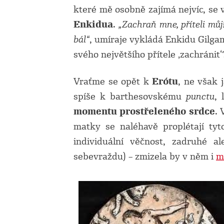
které mě osobně zajímá nejvíc, se
Enkidua
.
„Zachraň mne, příteli můj!
bál“
, umíraje vykládá Enkidu Gilga
svého největšího přítele ‚zachráni
Vraťme se opět k
Erótu
, ne však 
spíše k barthesovskému
punctu
, 
momentu prostřeleného srdce
. 
matky se naléhavě proplétají tyt
individuální věčnost, zadruhé 
sebevraždu) – zmizela by v něm i
m