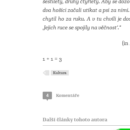
šestiletý, druhý čtyřletý. Aby se dozor
dva hošíci začali utíkat a psi za nim
chytil ho za ruku. A v tu chvíli je do
‚Jejich ruce se spojily na věčnost‘.“
(in
1 + 1 = 3
Kultura
4
Komentáře
Další články tohoto autora