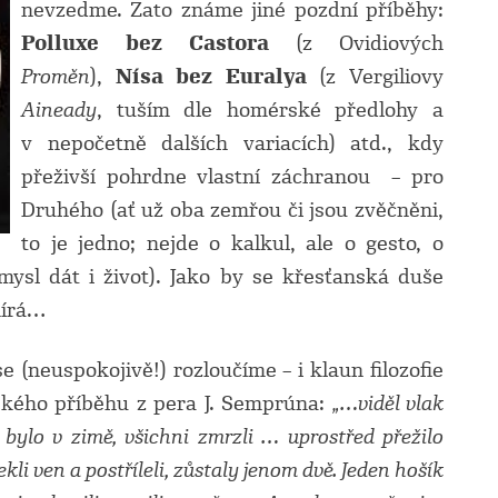
nevzedme. Zato známe jiné pozdní příběhy:
Polluxe bez Castora
(z Ovidiových
Proměn
),
Nísa bez Euralya
(z Vergiliovy
Aineady
, tuším dle homérské předlohy a
v nepočetně dalších variacích) atd., kdy
přeživší pohrdne vlastní záchranou – pro
Druhého (ať už oba zemřou či jsou zvěčněni,
to je jedno; nejde o kalkul, ale o gesto, o
mysl dát i život). Jako by se křesťanská duše
mírá…
e (neuspokojivě!) rozloučíme – i klaun filozofie
kého příběhu z pera J. Semprúna:
„…viděl vlak
 bylo v zimě, všichni zmrzli … uprostřed přežilo
kli ven a postříleli, zůstaly jenom dvě. Jeden hošík