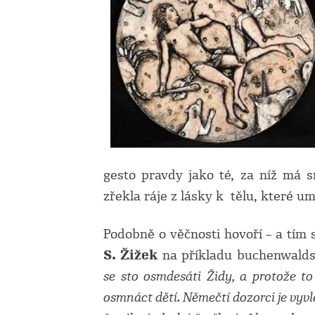
gesto pravdy jako té, za níž má s
zřekla ráje z lásky k tělu, které u
Podobně o věčnosti hovoří – a tím s
S. Žižek
na příkladu buchenwalds
se sto osmdesáti Židy, a protože to
osmnáct dětí. Němečtí dozorci je vyvle