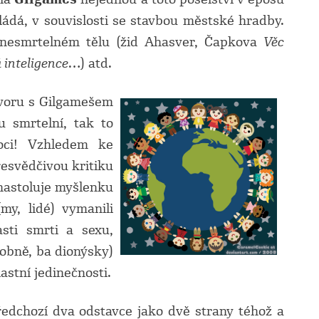
ládá, v souvislosti se stavbou městské hradby.
o nesmrtelném tělu (žid Ahasver, Čapkova
Věc
á inteligence
…) atd.
ovoru s Gilgamešem
ou smrtelní, tak to
oci! Vzhledem ke
esvědčivou kritiku
nastoluje myšlenku
my, lidé) vymanili
sti smrti a sexu,
obně, ba dionýsky)
astní jedinečnosti.
předchozí dva odstavce jako dvě strany téhož a