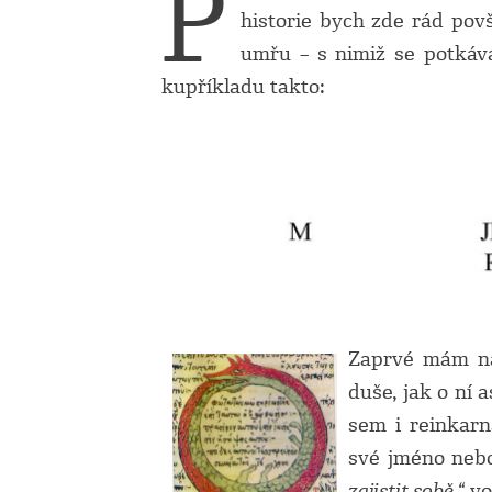
P
historie bych zde rád pov
umřu – s nimiž se potká
kupříkladu takto:
Zaprvé mám na 
duše, jak o ní 
sem i reinkarn
své jméno nebo
zajistit sobě,“
vo