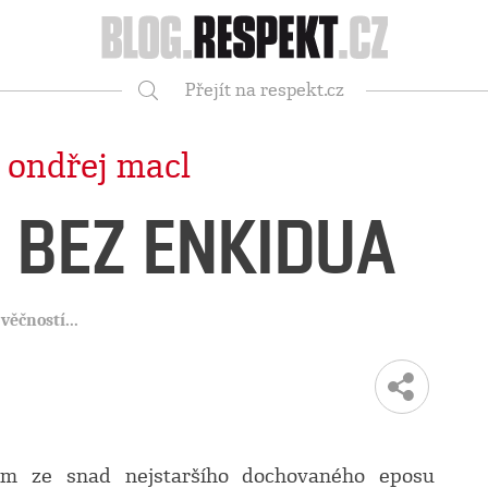
Respekt
Přejít na respekt.cz
Vyhledávání
|
ondřej macl
 BEZ ENKIDUA
 věčností...
m ze snad nejstaršího dochovaného eposu