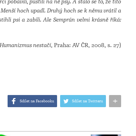
ci pobavili, pustili na ně psy. A stalo se to, že tito
i. Menší hoch upadl. Druhý hoch se k němu vrátil a
stihli psi a zabili. Ale Semprún velmi krásně říká:
Humanizmus nestačí
, Praha: AV ČR, 2008, s. 27)
+
Sdílet na Facebooku
Sdílet na Twitteru