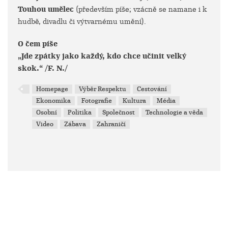
Touhou umělec
(především píše; vzácně se namane i k
hudbě, divadlu či výtvarnému umění).
O čem píše
„Jde zpátky jako každý, kdo chce učinit velký
skok.“ /F. N./
Homepage
Výběr Respektu
Cestování
Ekonomika
Fotografie
Kultura
Média
Osobní
Politika
Společnost
Technologie a věda
Video
Zábava
Zahraničí